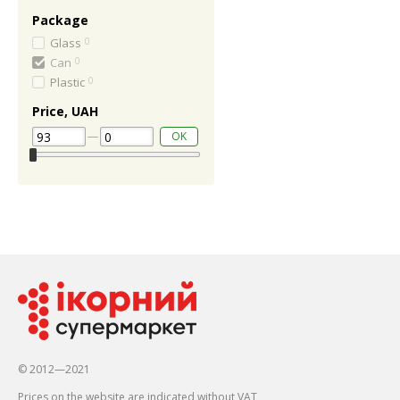
Package
Glass
0
Can
0
Plastic
0
Price, UAH
OK
© 2012—2021
Prices on the website are indicated without VAT