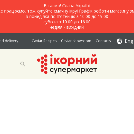
Вітаємо! Слава Україні!
е працюємо, тож купуйте смачну ікру! Графік роботи магазину зм
з понеділка по п'ятницю з 10.00 до 19.00
субота з 10.00 до 16.00
неділя - вихідний.
Eng
d delivery
Caviar Recipes
Caviar showroom
Contacts