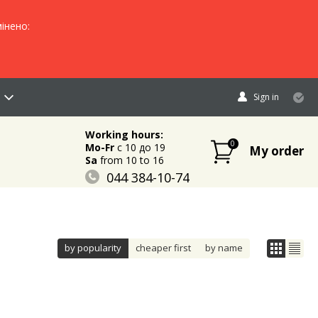
інено:
Sign in
Working hours:
0
Mo-Fr
c 10 до 19
My order
Sa
from 10 to 16
044 384-10-74
096 883-84-03
095 632-18-34
by popularity
cheaper first
by name