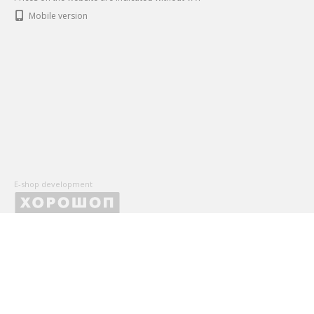
Mobile version
E-shop development
X
Оставьте Ваши контактные данные, чтобы первыми получать
и