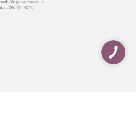
mail:
info@ikra-market.ua
iber:
096 434-40-40
та: