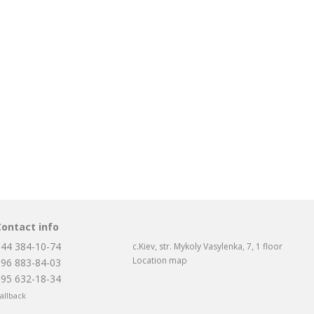
Contact info
044 384-10-74
c.Kiev, str. Mykoly Vasylenka, 7, 1 floor
Location map
096 883-84-03
095 632-18-34
allback