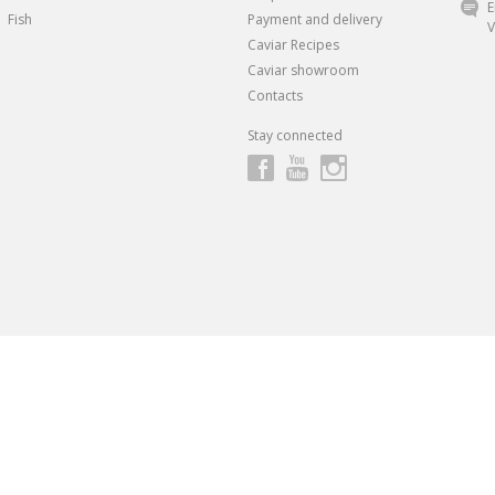
E
Fish
Payment and delivery
V
Caviar Recipes
Caviar showroom
Contacts
Stay connected
ндивидуальные скидки и предложения
от 1 Икорного Супермарке