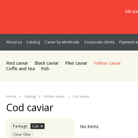
Ми вж
About us
Catalog
Caviar by wholesale
Corporate clients
Payment an
Red caviar
Black caviar
Pike caviar
Yellow caviar
Coffe and tea
Fish
Home
Catalog
Yellow caviar
Cod caviar
Cod caviar
Package:
Can
No items
Clear filter