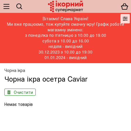
Вітаємо! Слава Україні!
Ми вже працюємо, тож купуйте смачну ікру! Графік роботи
магазину змінено:
з понеділка по п'ятницю з 10.00 до 19.00
субота з 10.00 до 16.00
неділя - вихідний
30.12.2023 з 10.00 до 19.00
01.01.2024 - вихідний
Чорна iкра
Чорна ікра осетра Caviar
Очистити
Немає товарів