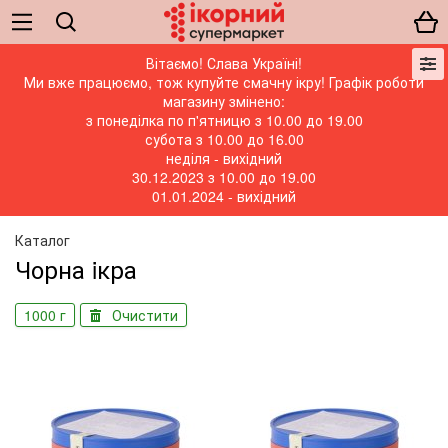
Вітаємо! Слава Україні!
Ми вже працюємо, тож купуйте смачну ікру! Графік роботи
магазину змінено:
з понеділка по п'ятницю з 10.00 до 19.00
субота з 10.00 до 16.00
неділя - вихідний
30.12.2023 з 10.00 до 19.00
01.01.2024 - вихідний
Каталог
Чорна iкра
1000 г
Очистити