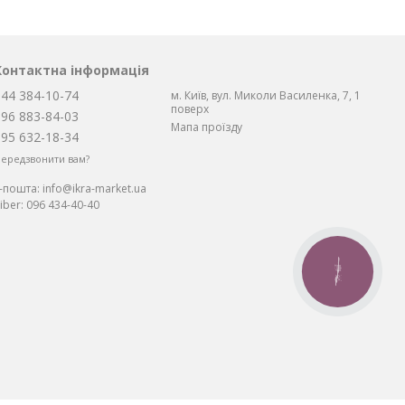
Контактна інформація
044 384-10-74
м. Київ, вул. Миколи Василенка, 7, 1
поверх
096 883-84-03
Мапа проїзду
095 632-18-34
ередзвонити вам?
Е-пошта:
info@ikra-market.ua
iber:
096 434-40-40
КНОПКА
ЗВ'ЯЗКУ