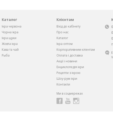
Каталог
Клієнтам
Ікра червона
Вхід до кабінету
Чорна iкра
Про нас
Iкра щуки
Каталог
Жовта iкра
Ікра оптом
П
Кава та чай
Корпоративним кліентам
Рыба
Оплата і доставка
V
Акції і новини
Енциклопедія ікри
Рецепти з ікрою
Шоу-рум ікри
Контакти
Ми в соцмережах