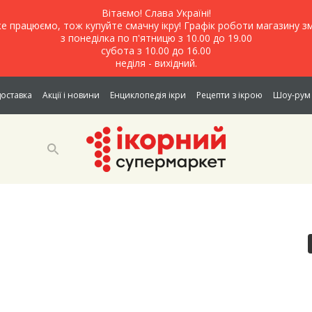
Вітаємо! Слава Україні!
е працюємо, тож купуйте смачну ікру! Графік роботи магазину зм
з понеділка по п'ятницю з 10.00 до 19.00
субота з 10.00 до 16.00
неділя - вихідний.
доставка
Акції і новини
Енциклопедія ікри
Рецепти з ікрою
Шоу-рум 