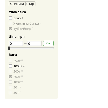
Очистити фільтр
Упаковка
Скло
1
Жерстяна банка
0
кубітейнер
0
Ціна, грн
ОК
Вага
250 г
0
1000 г
2
500 г
0
200 г
0
100 г
0
50 г
0
30 г
0