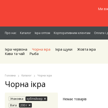
Ми вж
Про нас
Каталог
Ікра оптом
Корпоративним кліентам
Оплата і 
Ікра червона
Чорна iкра
Iкра щуки
Жовта iкра
Кава та чай
Рыба
Головна
Каталог
Чорна iкра
Чорна iкра
Упаковка:
кубітейнер
Немає товарів
Вага:
200 г