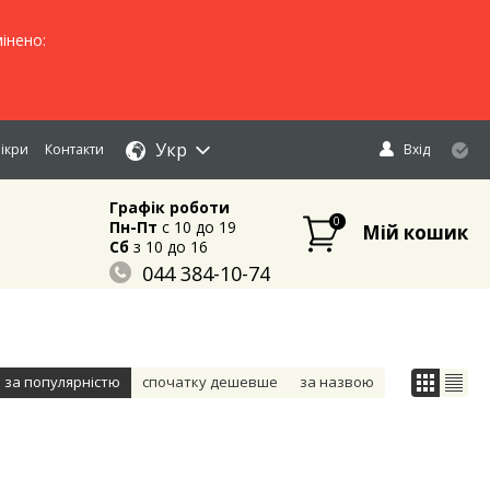
інено:
Укр
ікри
Контакти
Вхід
Графік роботи
0
Пн-Пт
c 10 до 19
Мій кошик
Сб
з 10 до 16
044 384-10-74
096 883-84-03
095 632-18-34
за популярністю
спочатку дешевше
за назвою