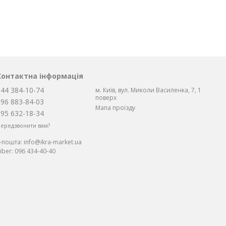
Контактна інформація
044 384-10-74
м. Київ, вул. Миколи Василенка, 7, 1
поверх
096 883-84-03
Мапа проїзду
095 632-18-34
ередзвонити вам?
Е-пошта:
info@ikra-market.ua
iber:
096 434-40-40