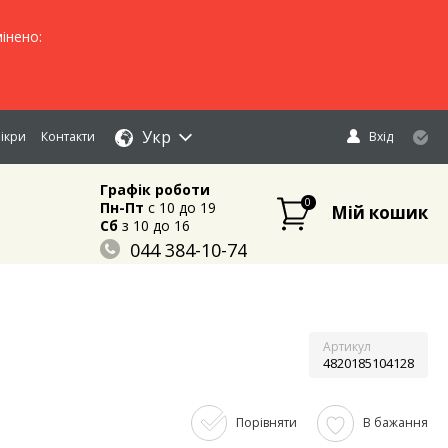
інено:
Укр
ікри
Контакти
Вхід
Графік роботи
0
Пн-Пт
c 10 до 19
Мій кошик
Сб
з 10 до 16
044 384-10-74
096 883-84-03
095 632-18-34
Артикул
4820185104128
Порівняти
В бажання