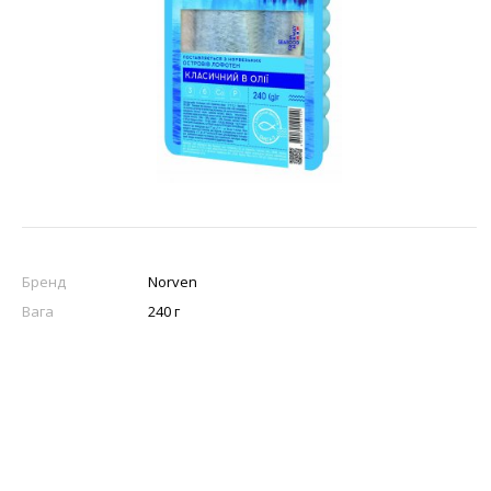
Бренд
Norven
Вага
240 г