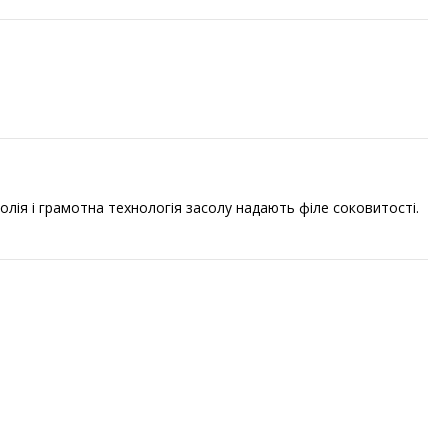
лія і грамотна технологія засолу надають філе соковитості.