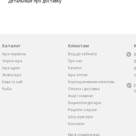
Детальніше про доставку
Каталог
Клієнтам
Ікра червона
Вхід до кабінету
Чорна iкра
Про нас
Iкра щуки
Каталог
Жовта iкра
Ікра оптом
П
Кава та чай
Корпоративним кліентам
Рыба
Оплата і доставка
V
Акції і новини
Енциклопедія ікри
Рецепти з ікрою
Шоу-рум ікри
Контакти
Ми в соцмережах