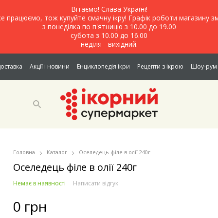
Вітаємо! Слава Україні!
е працюємо, тож купуйте смачну ікру! Графік роботи магазину зм
з понеділка по п'ятницю з 10.00 до 19.00
субота з 10.00 до 16.00
неділя - вихідний.
доставка
Акції і новини
Енциклопедія ікри
Рецепти з ікрою
Шоу-рум 
Головна
Каталог
Оселедець філе в олії 240г
Оселедець філе в олії 240г
Немає в наявності
Написати відгук
0 грн