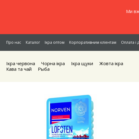
Ми вж
Про нас
Каталог
Ікра оптом
Корпоративним кліентам
Оплата і 
Ікра червона
Чорна iкра
Iкра щуки
Жовта iкра
Кава та чай
Рыба