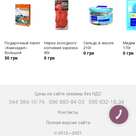
Подарочный пакет
Нерка холодного
Сельдь в масле
Мидии
«Камчадал»
копчения нарезка
210г
170г
большой
90г
0 грн
0 грн
30 грн
0 грн
Цены на сайте указаны без НДС
044 384-10-74
096 883-84-03
095 632-18-34
Контакты
КНОПКА
СВЯЗИ
Полная версия сайта
© 2012—2021