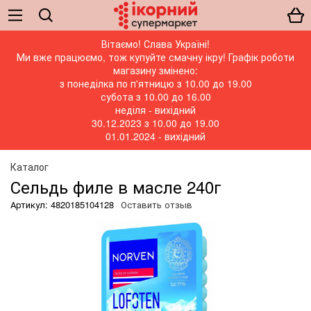
Вітаємо! Слава Україні!
Ми вже працюємо, тож купуйте смачну ікру! Графік роботи
магазину змінено:
з понеділка по п'ятницю з 10.00 до 19.00
субота з 10.00 до 16.00
неділя - вихідний
30.12.2023 з 10.00 до 19.00
01.01.2024 - вихідний
Каталог
Сельдь филе в масле 240г
Артикул: 4820185104128
Оставить отзыв