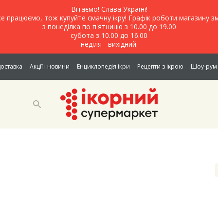
Вітаємо! Слава Україні!
е працюємо, тож купуйте смачну ікру! Графік роботи магазину зм
з понеділка по п'ятницю з 10.00 до 19.00
субота з 10.00 до 16.00
неділя - вихідний.
доставка
Акції і новини
Енциклопедія ікри
Рецепти з ікрою
Шоу-рум 