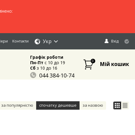
інено:
Укр
ікри
Контакти
Вхід
Графік роботи
0
Пн-Пт
c 10 до 19
Мій кошик
Сб
з 10 до 16
044 384-10-74
096 883-84-03
095 632-18-34
за популярністю
спочатку дешевше
за назвою