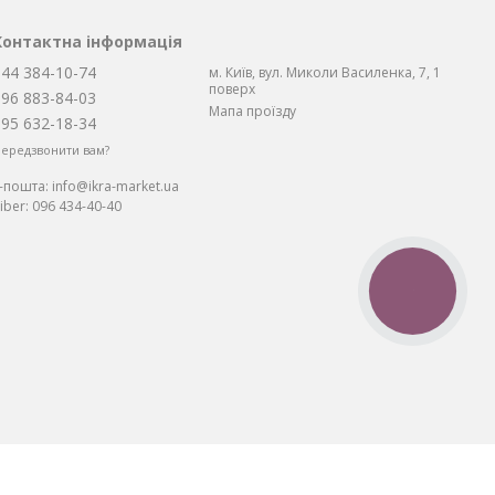
Контактна інформація
044 384-10-74
м. Київ, вул. Миколи Василенка, 7, 1
поверх
096 883-84-03
Мапа проїзду
095 632-18-34
ередзвонити вам?
Е-пошта:
info@ikra-market.ua
iber:
096 434-40-40
КНОПКА
ЗВ'ЯЗКУ
та: