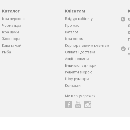
Каталог
Клієнтам
Ікра червона
Вхід до кабінету
Чорна iкра
Про нас
Iкра щуки
Каталог
Жовта iкра
Ікра оптом
П
Кава та чай
Корпоративним кліентам
Рыба
Оплата і доставка
V
Акції і новини
Енциклопедія ікри
Рецепти з ікрою
Шоу-рум ікри
Контакти
Ми в соцмережах
ндивидуальные скидки и предложения
от 1 Икорного Супермарке