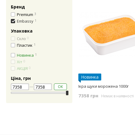
Бренд
Premium
3
Embassy
1
Упаковка
Скло
0
Пластик
1
Новинка
1
Хіт
0
АКЦIЯ
0
Новинка
Ціна, грн
Ікра щуки морожена 1000г
ОК
7358 грн
Немає в наявності