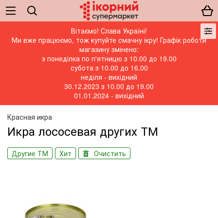
Вітаємо! Слава Україні!
Ми вже працюємо, тож купуйте смачну ікру! Графік роботи
магазину змінено:
з понеділка по п'ятницю з 10.00 до 19.00
субота з 10.00 до 16.00
неділя - вихідний
30.12.2023 з 10.00 до 19.00
01.01.2024 - вихідний
Красная икра
Икра лососевая других ТМ
Другие ТМ
Хит
Очистить