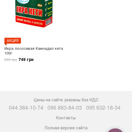
АКЦИЯ
Икра лососевая Камчадал кета
100г
749 грн
895 грн
Цены на сайте указаны без НДС
044 384-10-74
096 883-84-03
095 632-18-34
Контакты
Полная версия сайта