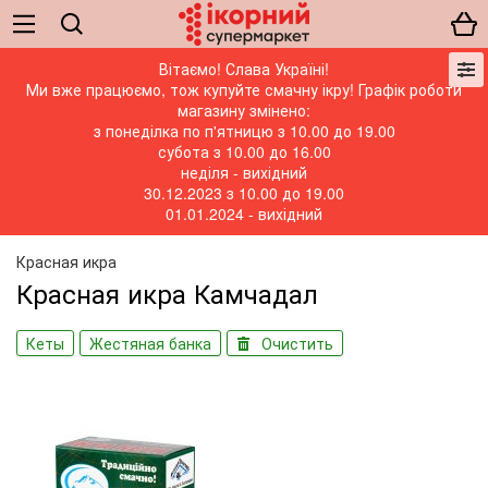
Вітаємо! Слава Україні!
Ми вже працюємо, тож купуйте смачну ікру! Графік роботи
магазину змінено:
з понеділка по п'ятницю з 10.00 до 19.00
субота з 10.00 до 16.00
неділя - вихідний
30.12.2023 з 10.00 до 19.00
01.01.2024 - вихідний
Красная икра
Красная икра Камчадал
Кеты
Жестяная банка
Очистить