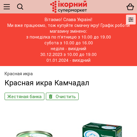
Вітаємо! Слава Україні!
Ми вже працюємо, тож купуйте смачну ікру! Графік роботи
магазину змінено:
з понеділка по п'ятницю з 10.00 до 19.00
субота з 10.00 до 16.00
неділя - вихідний
30.12.2023 з 10.00 до 19.00
01.01.2024 - вихідний
Красная икра
Красная икра Камчадал
Жестяная банка
Очистить