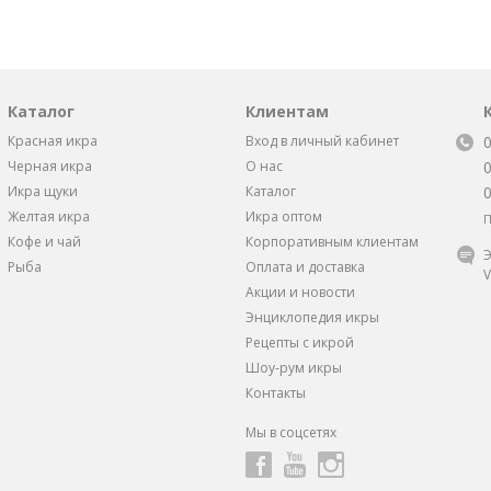
Каталог
Клиентам
Красная икра
Вход в личный кабинет
Черная икра
О нас
Икра щуки
Каталог
Желтая икра
Икра оптом
П
Кофе и чай
Корпоративным клиентам
Э
Рыба
Оплата и доставка
V
Акции и новости
Энциклопедия икры
Рецепты с икрой
Шоу-рум икры
Контакты
Мы в соцсетях