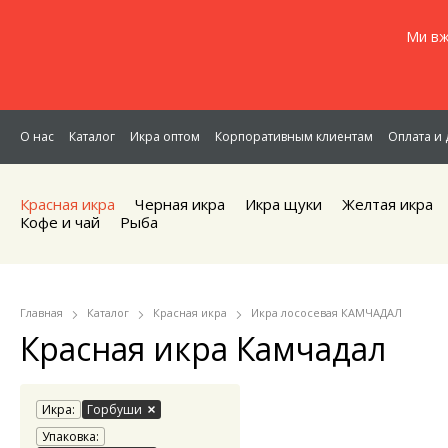
Ми вж
О нас
Каталог
Икра оптом
Корпоративным клиентам
Оплата и 
Красная икра
Черная икра
Икра щуки
Желтая икра
Кофе и чай
Рыба
Главная
Каталог
Красная икра
Икра лососевая КАМЧАДАЛ
Красная икра Камчадал
Икра:
Горбуши
Упаковка: