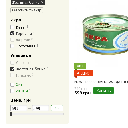
Жестяная банка
Очистить фильтр
Икра
Кеты
1
Горбуши
1
Форели
0
Лососевая
1
Упаковка
Стекло
0
Хит
Жестяная банка
1
АКЦИЯ
Пластик
0
Икра лососевая Камчадал 10
Хит
1
740 грн
Купить
АКЦИЯ
1
599 грн
Цена, грн
OK