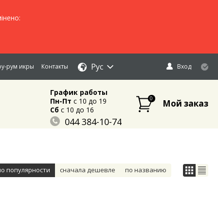
інено:
Рус
у-рум икры
Контакты
Вход
График работы
0
Пн-Пт
c 10 до 19
Мой заказ
Сб
c 10 до 16
044 384-10-74
096 883-84-03
095 632-18-34
по популярности
сначала дешевле
по названию