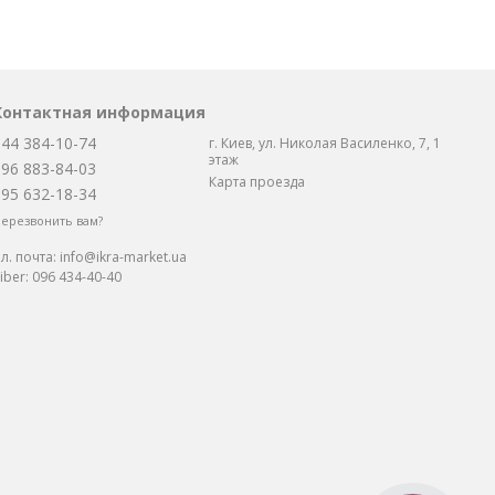
Контактная информация
044 384-10-74
г. Киев, ул. Николая Василенко, 7, 1
этаж
096 883-84-03
Карта проезда
095 632-18-34
ерезвонить вам?
л. почта:
info@ikra-market.ua
iber:
096 434-40-40