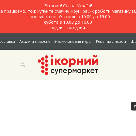
Вітаємо! Слава Україні!
е працюємо, тож купуйте смачну ікру! Графік роботи магазину зм
з понеділка по п'ятницю з 10.00 до 19.00
субота з 10.00 до 16.00
неділя - вихідний.
доставка
Акции и новости
Энциклопедия икры
Рецепты с икрой
Шо