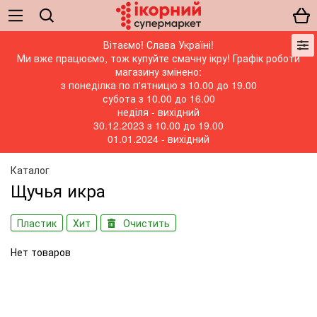
Вітаємо! Слава Україні!
Ми вже працюємо, тож купуйте смачну ікру! Графік роботи
магазину змінено:
з понеділка по п'ятницю з 10.00 до 19.00
субота з 10.00 до 16.00
неділя - вихідний
30.12.2023 з 10.00 до 19.00
01.01.2024 - вихідний
Каталог
Щучья икра
Пластик
Хит
Очистить
Нет товаров