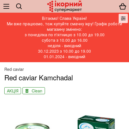
Вітаємо! Слава Україні!
Ми вже працюємо, тож купуйте смачну ікру! Графік роботи
магазину змінено:
з понеділка по п'ятницю з 10.00 до 19.00
субота з 10.00 до 16.00
неділя - вихідний
30.12.2023 з 10.00 до 19.00
01.01.2024 - вихідний
Red caviar
Red caviar Kamchadal
АКЦIЯ
Clean