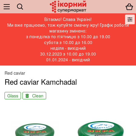
Вітаємо! Слава Україні!
Ми вже працюємо, тож купуйте смачну ікру! Графік роботи
магазину змінено:
з понеділка по п'ятницю з 10.00 до 19.00
субота з 10.00 до 16.00
неділя - вихідний
30.12.2023 з 10.00 до 19.00
01.01.2024 - вихідний
Red caviar
Red caviar Kamchadal
Glass
Clean