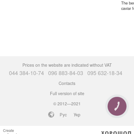
The ben
caviar f
Prices on the website are indicated without VAT
044 384-10-74
096 883-84-03
095 632-18-34
Contacts
Full version of site
© 2012—2021
CALL
BUTTON
Рус
Укр
Create