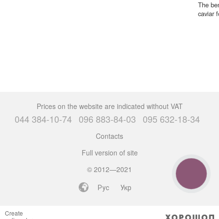
The ben
caviar f
Prices on the website are indicated without VAT
044 384-10-74
096 883-84-03
095 632-18-34
Contacts
Full version of site
© 2012—2021
CALL
BUTTON
Рус
Укр
Create