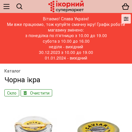
Вітаємо! Слава Україні!
Ми вже працюємо, тож купуйте смачну ікру! Графік роботи
магазину змінено:
з понеділка по п'ятницю з 10.00 до 19.00
субота з 10.00 до 16.00
неділя - вихідний
30.12.2023 з 10.00 до 19.00
01.01.2024 - вихідний
Каталог
Чорна iкра
Скло
Очистити