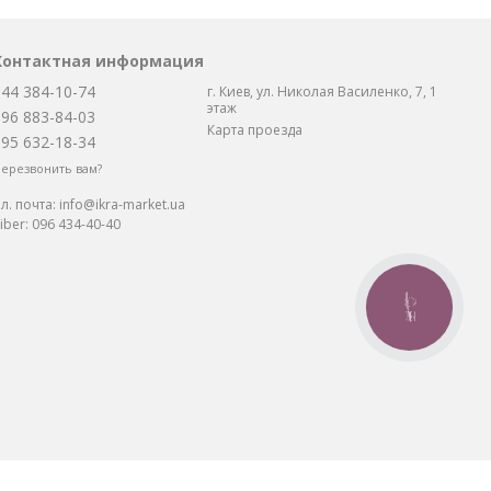
Контактная информация
044 384-10-74
г. Киев, ул. Николая Василенко, 7, 1
этаж
096 883-84-03
Карта проезда
095 632-18-34
ерезвонить вам?
л. почта:
info@ikra-market.ua
iber:
096 434-40-40
КНОПКА
СВЯЗИ