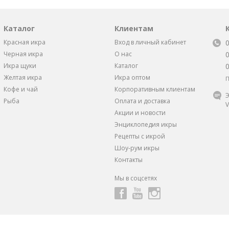
Каталог
Клиентам
Красная икра
Вход в личный кабинет
Черная икра
О нас
Икра щуки
Каталог
Желтая икра
Икра оптом
П
Кофе и чай
Корпоративным клиентам
Э
Рыба
Оплата и доставка
V
Акции и новости
Энциклопедия икры
Рецепты с икрой
Шоу-рум икры
Контакты
Мы в соцсетях