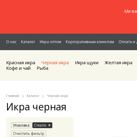
Ми вж
О нас
Каталог
Икра оптом
Корпоративным клиентам
Оплата и 
Красная икра
Черная икра
Икра щуки
Желтая икра
Кофе и чай
Рыба
Главная
Каталог
Черная икра
Икра черная
Упаковка:
Стекло
Очистить фильтр