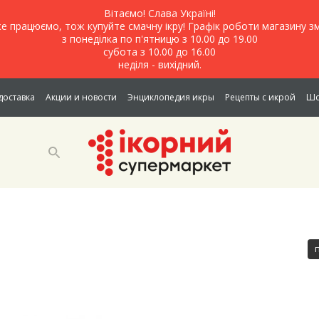
Вітаємо! Слава Україні!
е працюємо, тож купуйте смачну ікру! Графік роботи магазину зм
з понеділка по п'ятницю з 10.00 до 19.00
субота з 10.00 до 16.00
неділя - вихідний.
доставка
Акции и новости
Энциклопедия икры
Рецепты с икрой
Шо