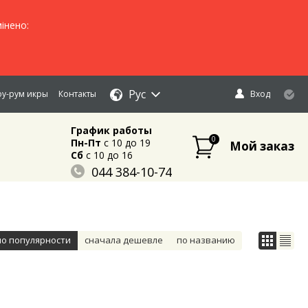
інено:
Рус
у-рум икры
Контакты
Вход
График работы
0
Пн-Пт
c 10 до 19
Мой заказ
Сб
c 10 до 16
044 384-10-74
096 883-84-03
095 632-18-34
по популярности
сначала дешевле
по названию