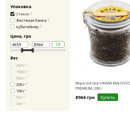
Упаковка
Стекло
2
Жестяная банка
3
кубитейнер
2
Цена, грн
OK
Вес
250 г
0
1000 г
0
500 г
0
Икра осетра CAVIAR MALOSS
200 г
1
PREMIUM, 200 г
100 г
1
8966 грн
Купить
50 г
0
30 г
0