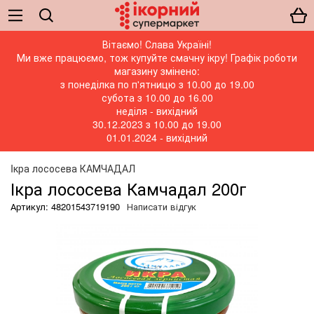
Вітаємо! Слава Україні!
Ми вже працюємо, тож купуйте смачну ікру! Графік роботи
магазину змінено:
з понеділка по п'ятницю з 10.00 до 19.00
субота з 10.00 до 16.00
неділя - вихідний
30.12.2023 з 10.00 до 19.00
01.01.2024 - вихідний
Iкра лососева КАМЧАДАЛ
Ікра лососева Камчадал 200г
Артикул: 48201543719190
Написати відгук