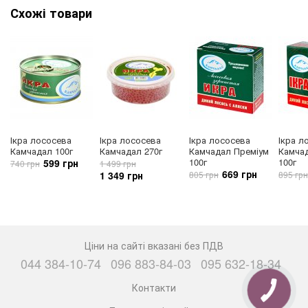
Схожі товари
Ікра лососева
Ікра лососева
Ікра лососева
Ікра л
Камчадал 100г
Камчадал 270г
Камчадал Преміум
Камчад
100г
100г
599 грн
740 грн
1 499 грн
669 грн
1 349 грн
805 грн
895 грн
Ціни на сайті вказані без ПДВ
044 384-10-74
096 883-84-03
095 632-18-34
Контакти