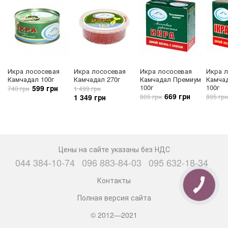
Икра лососевая
Икра лососевая
Икра лососевая
Икра 
Камчадал 100г
Камчадал 270г
Камчадал Премиум
Камчад
100г
100г
599 грн
740 грн
1 499 грн
669 грн
1 349 грн
805 грн
895 грн
Цены на сайте указаны без НДС
044 384-10-74
096 883-84-03
095 632-18-34
Контакты
КНОПКА
СВЯЗИ
Полная версия сайта
© 2012—2021