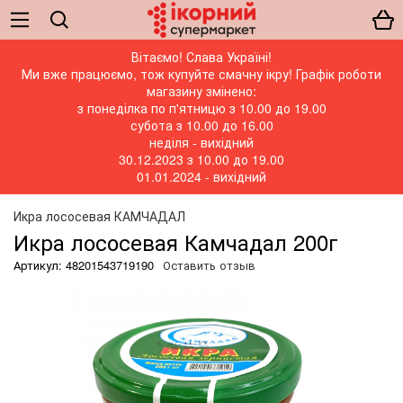
Вітаємо! Слава Україні!
Ми вже працюємо, тож купуйте смачну ікру! Графік роботи
магазину змінено:
з понеділка по п'ятницю з 10.00 до 19.00
субота з 10.00 до 16.00
неділя - вихідний
30.12.2023 з 10.00 до 19.00
01.01.2024 - вихідний
Икра лососевая КАМЧАДАЛ
Икра лососевая Камчадал 200г
Артикул: 48201543719190
Оставить отзыв