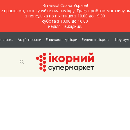
Вітаємо! Слава Україні!
е працюємо, тож купуйте смачну ікру! Графік роботи магазину зм
з понеділка по п'ятницю з 10.00 до 19.00
субота з 10.00 до 16.00
неділя - вихідний.
доставка
Акції і новини
Енциклопедія ікри
Рецепти з ікрою
Шоу-рум 