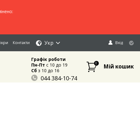
інено:
Укр
ікри
Контакти
Вхід
Графік роботи
0
Пн-Пт
c 10 до 19
Мій кошик
Сб
з 10 до 16
044 384-10-74
096 883-84-03
095 632-18-34