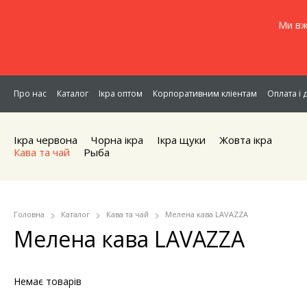
Ми вж
Про нас
Каталог
Ікра оптом
Корпоративним кліентам
Оплата і 
Ікра червона
Чорна iкра
Iкра щуки
Жовта iкра
Кава та чай
Рыба
Головна
Каталог
Кава та чай
Мелена кава LAVAZZA
Мелена кава LAVAZZA
Немає товарів