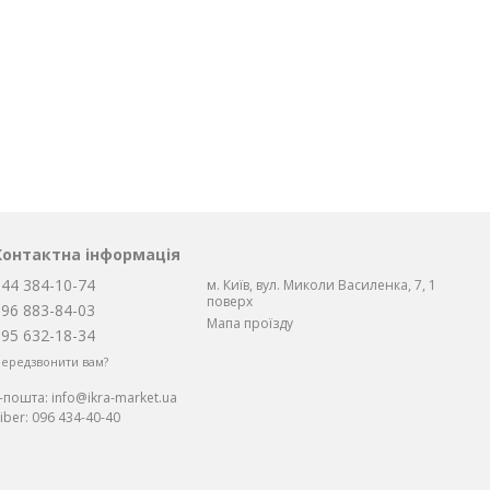
Контактна інформація
044 384-10-74
м. Київ, вул. Миколи Василенка, 7, 1
поверх
096 883-84-03
Мапа проїзду
095 632-18-34
ередзвонити вам?
Е-пошта:
info@ikra-market.ua
iber:
096 434-40-40