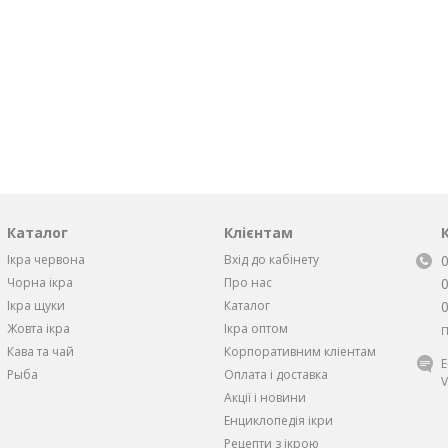
Каталог
Клієнтам
Ікра червона
Вхід до кабінету
Чорна iкра
Про нас
Iкра щуки
Каталог
Жовта iкра
Ікра оптом
П
Кава та чай
Корпоративним кліентам
Рыба
Оплата і доставка
V
Акції і новини
Енциклопедія ікри
Рецепти з ікрою