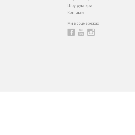
Шоу-рум ікри
Контакти
Ми в соцмережах
ндивидуальные скидки и предложения
от 1 Икорного Супермарке