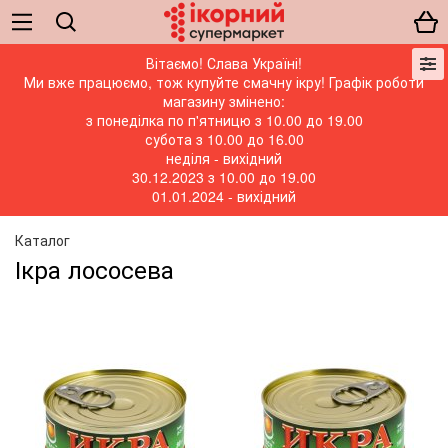
Вітаємо! Слава Україні!
Ми вже працюємо, тож купуйте смачну ікру! Графік роботи
магазину змінено:
з понеділка по п'ятницю з 10.00 до 19.00
субота з 10.00 до 16.00
неділя - вихідний
30.12.2023 з 10.00 до 19.00
01.01.2024 - вихідний
Каталог
Ікра лососева