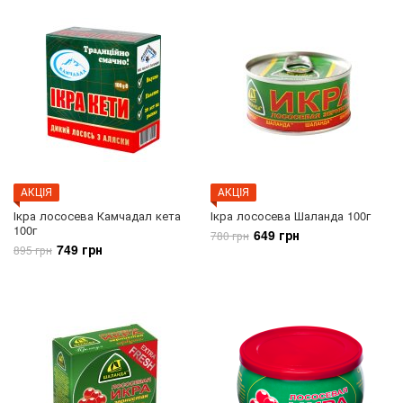
АКЦIЯ
АКЦIЯ
Ікра лососева Камчадал кета
Ікра лососева Шаланда 100г
100г
649 грн
780 грн
749 грн
895 грн