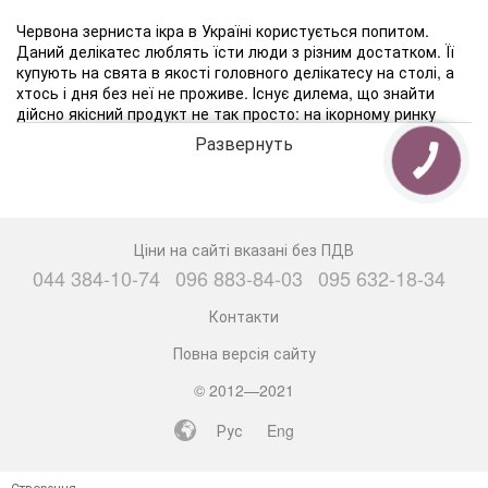
Червона зерниста ікра в Україні користується попитом.
Даний делікатес люблять їсти люди з різним достатком. Її
купують на свята в якості головного делікатесу на столі, а
хтось і дня без неї не проживе. Існує дилема, що знайти
дійсно якісний продукт не так просто: на ікорному ринку
присутня некондиционная продукція і підробки.
Развернуть
Існують тисячі рецептів з риб'ячої ікри з історією
походження більше сотні років. Даний делікатес воліють
споживати разом з овочами, перепелиними яйцями, в
салатах або в поєднанні «хліб з маслом». Не варто забувати
Ціни на сайті вказані без ПДВ
про млинці з червоною лососевою ікрою, які є одним з
044 384-10-74
096 883-84-03
095 632-18-34
традиційних страв. А також, ікра - популярний інгредієнт в
японській кухні, наприклад, в суші.
Контакти
Повна версія сайту
Купити червону зернисту ікру Київ
© 2012—2021
Купити червону зернисту ікру в Києві хочуть багато людей,
Рус
Eng
але знайти дійсно якісний продукт, який буде радувати
своїм чудовим смаком і цілющими властивостями, складно.
Створення