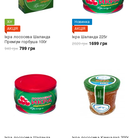
Хіт
Новинка
АКЦIЯ
АКЦIЯ
Ікра лососева Шаланда
Ікра Шаланда 225г
Преміум горбуша 100г
1699 грн
2020 грн
799 грн
940 грн
Ікра лососева Шаланда
Ікра лососева Камчадал 200г