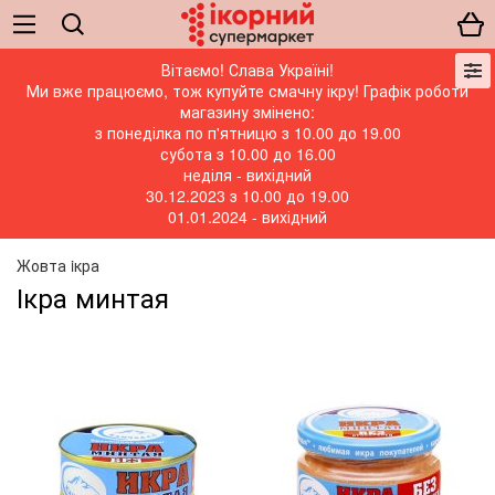
Вітаємо! Слава Україні!
Ми вже працюємо, тож купуйте смачну ікру! Графік роботи
магазину змінено:
з понеділка по п'ятницю з 10.00 до 19.00
субота з 10.00 до 16.00
неділя - вихідний
30.12.2023 з 10.00 до 19.00
01.01.2024 - вихідний
Жовта iкра
Ікра минтая