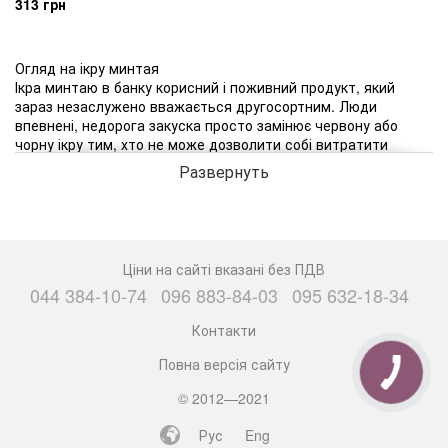
313 грн
Огляд на ікру минтая
Ікра минтаю в банку корисний і поживний продукт, який
зараз незаслужено вважається другосортним. Люди
впевнені, недорога закуска просто замінює червону або
чорну ікру тим, хто не може дозволити собі витратити
велику суму на продукт. Щоб купити ікру минтая до столу
Развернуть
або для сімейної вечері, не доведеться сильно
витрачатися.
Ікра минтаю, ціна якої в десятки разів нижче осетрового
делікатесу, корисна дорослим, дітям, людям похилого віку.
Це доступний для всіх продукт, здатний оздоровити
Ціни на сайті вказані без ПДВ
організм і поліпшити загальний фізичний стан при
044 384-10-74
096 883-84-03
095 632-18-34
регулярному споживанні. Червона ікра, популярна в нашій
країні, видобувається з риб сімейства лососевих, а
Контакти
дефіцитна чорна закуска - з осетрових. Минтай - досить
поширена риба. Її можна знайти на прилавку кожного
Повна версія сайту
магазину за доступною ціною.
© 2012—2021
Саме через дешевизну продукту багато людей не відносять
Рус
Eng
його до делікатесів. Однак в здоровий раціон харчування