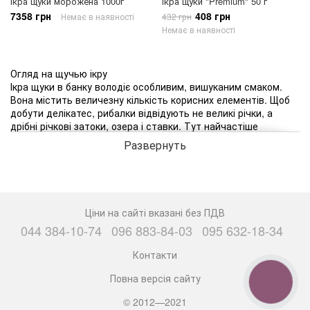
Ікра щуки морожена 1000г
Ікра щуки "Premium" 50 г
7358 грн
408 грн
Немає в наявності
432 грн
Немає в наявності
Огляд на щучью ікру
Ікра щуки в банку володіє особливим, вишуканим смаком.
Вона містить величезну кількість корисних елементів. Щоб
добути делікатес, рибалки відвідують не великі річки, а
дрібні річкові затоки, озера і ставки. Тут найчастіше
водяться щуки. У таких місцях риба видобувається на
Развернуть
промисловому рівні. Цим займаються великі підприємства,
які після пропонують купити щучью ікру в супермаркетах і
магазинах.
Улюблений делікатес - ікра щуки, ціна якого цілком доступна
Ціни на сайті вказані без ПДВ
для більшості любителів морських продуктів, практично не
044 384-10-74
096 883-84-03
095 632-18-34
відрізняється за зовнішнім виглядом від червоних або
чорних ікринок. Володіючи прекрасним, олійно-бурштиновим
Контакти
кольором і зернистістю, вона викликає апетит у кожного,
хто погляне на блюдо.
Повна версія сайту
КНОПКА
ЗВ'ЯЗКУ
© 2012—2021
Шахраї досить часто продають щучью ікру під виглядом