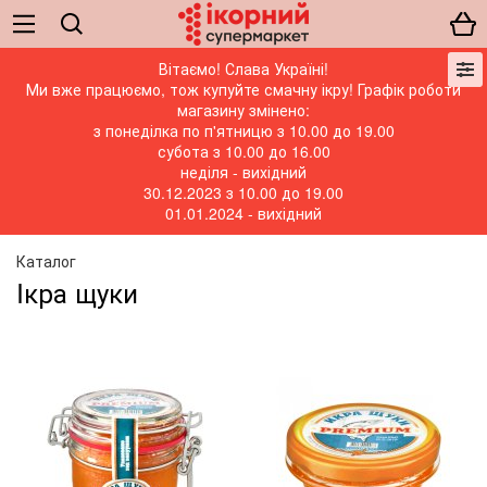
Вітаємо! Слава Україні!
Ми вже працюємо, тож купуйте смачну ікру! Графік роботи
магазину змінено:
з понеділка по п'ятницю з 10.00 до 19.00
субота з 10.00 до 16.00
неділя - вихідний
30.12.2023 з 10.00 до 19.00
01.01.2024 - вихідний
Каталог
Iкра щуки