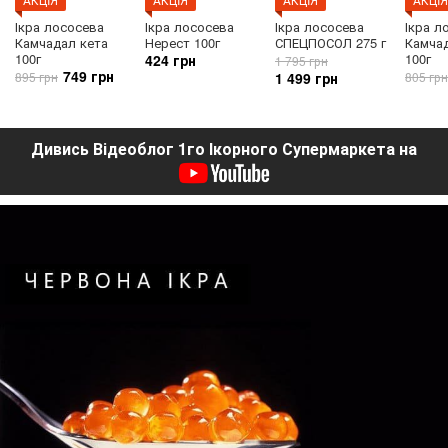
Ікра лососева
Ікра лососева
Ікра лососева
Ікра л
Камчадал кета
Нерест 100г
СПЕЦПОСОЛ 275 г
Камча
100г
100г
424 грн
1 795 грн
749 грн
895 грн
1 499 грн
805 грн
Дивись Відеоблог 1го Ікорного Супермаркета на