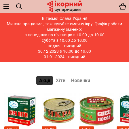
Вітаємо! Слава Україні!
Ми вже працюємо, тож купуйте смачну ікру! Графік роботи
магазину змінено:
з понеділка по п'ятницю з 10.00 до 19.00
субота з 10.00 до 16.00
неділя - вихідний
30.12.2023 з 10.00 до 19.00
01.01.2024 - вихідний
Акції
Хіти
Новинки
АКЦIЯ
АКЦIЯ
АКЦIЯ
АКЦIЯ