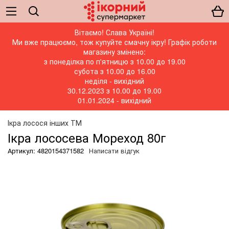
Вітаємо! Слава Україні!
Ми вже працюємо, тож купуйте смачну ікру! Графік роботи
магазину змінено:
з понеділка по п'ятницю з 10.00 до 19.00
субота з 10.00 до 16.00
неділя - вихідний
30.12.2023 з 10.00 до 19.00
01.01.2024 - вихідний
Ікра лосося інших ТМ
Ікра лососева Мореход 80г
Артикул: 4820154371582
Написати відгук