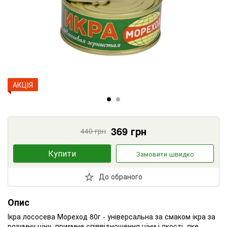
АКЦIЯ
369
грн
440
грн
Купити
Замовити швидко
До обраного
Опис
Ікра лососева Мореход 80г - універсальна за смаком ікра за
розумну ціну, приємне співвідношення ціни і якості, яке