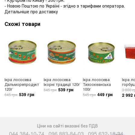
- Новою Поштою по Україні - згідно з тарифами оператора.
Детальніше про доставку
Схожі товари
Ікра лососева
Ікра лососева
Ікра лососева
Ікра л
Дальморепродукт
Ікорні традиції 120г
Тихоокеанська
горбуш
120г
100г
539 грн
645 грн
3 800 г
539 грн
449 грн
645 грн
545 грн
2 992 
Ціни на сайті вказані без ПДВ
044 384-10-74
096 883-84-03
095 632-18-34