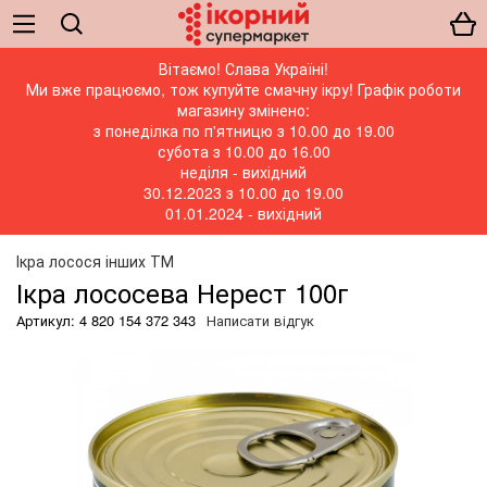
Вітаємо! Слава Україні!
Ми вже працюємо, тож купуйте смачну ікру! Графік роботи
магазину змінено:
з понеділка по п'ятницю з 10.00 до 19.00
субота з 10.00 до 16.00
неділя - вихідний
30.12.2023 з 10.00 до 19.00
01.01.2024 - вихідний
Ікра лосося інших ТМ
Ікра лососева Нерест 100г
Артикул: 4 820 154 372 343
Написати відгук