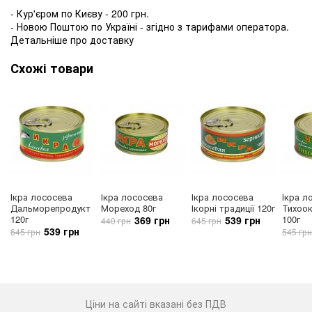
- Кур'єром по Києву - 200 грн.
- Новою Поштою по Україні - згідно з тарифами оператора.
Детальніше про доставку
Схожі товари
Ікра лососева
Ікра лососева
Ікра лососева
Ікра л
Дальморепродукт
Мореход 80г
Ікорні традиції 120г
Тихоок
120г
100г
369 грн
539 грн
440 грн
645 грн
539 грн
645 грн
545 грн
Ціни на сайті вказані без ПДВ