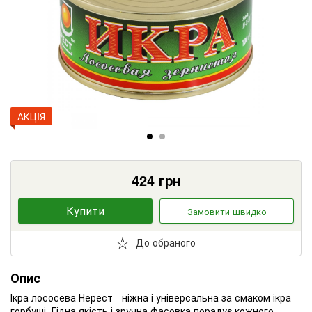
АКЦIЯ
424
грн
Купити
Замовити швидко
До обраного
Опис
Ікра лососева Нерест - ніжна і універсальна за смаком ікра
горбуші. Гідна якість і зручна фасовка порадує кожного