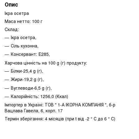
Опис
Ікра осетра
Маса нетто: 100 г
Cклад:
Ікра осетра,
Сіль кухонна,
Консервант: E285,
Харчова цінність на 100 g (г) продукту:
Білки-25,4 g (г),
Жири-19,2 g (г),
Вуглеводи-6,5 g (г),
Калорійність: 1256,0 (Ккал)
Імпортер в Україні: ТОВ " 1-А ІКОРНА КОМПАНІЯ ", б-р
Вацлава Гавела, 6, корп. 17
Термін зберігання: 4 місяців (при t від -2 ° С до 6 ° С)