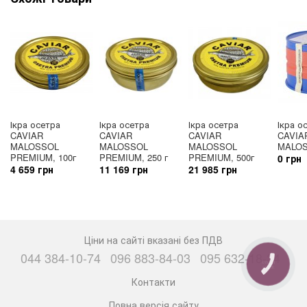
Ікра осетра
Ікра осетра
Ікра осетра
Ікра о
CAVIAR
CAVIAR
CAVIAR
CAVIA
MALOSSOL
MALOSSOL
MALOSSOL
MALOS
PREMIUM, 100г
PREMIUM, 250 г
PREMIUM, 500г
0 грн
4 659 грн
11 169 грн
21 985 грн
Ціни на сайті вказані без ПДВ
044 384-10-74
096 883-84-03
095 632-18-34
КНОПКА
ЗВ'ЯЗКУ
Контакти
Повна версія сайту