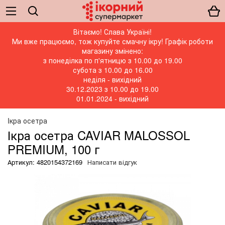
Вітаємо! Слава Україні!
Ми вже працюємо, тож купуйте смачну ікру! Графік роботи
магазину змінено:
з понеділка по п'ятницю з 10.00 до 19.00
субота з 10.00 до 16.00
неділя - вихідний
30.12.2023 з 10.00 до 19.00
01.01.2024 - вихідний
Iкра осетра
Ікра осетра CAVIAR MALOSSOL
PREMIUM, 100 г
Артикул: 4820154372169
Написати відгук