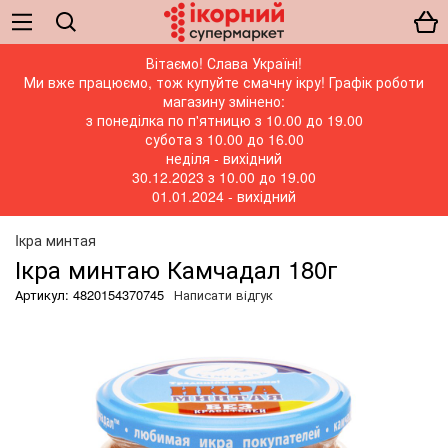
Вітаємо! Слава Україні!
Ми вже працюємо, тож купуйте смачну ікру! Графік роботи
магазину змінено:
з понеділка по п'ятницю з 10.00 до 19.00
субота з 10.00 до 16.00
неділя - вихідний
30.12.2023 з 10.00 до 19.00
01.01.2024 - вихідний
Iкра минтая
Ікра минтаю Камчадал 180г
Артикул: 4820154370745
Написати відгук