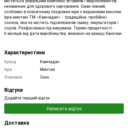
міститься унікальний комплекс вітамінів і мікроелементів,
незамінних для здорового харчування. Смак ніжний,
особливо в класичному поєднанні ікри з вершковим маслом.
Ікра минтаю ТМ «Камчадал» - традиційна, пробійної-
солона, яка не містить підсилювачів смаку, емульгаторів і
соусів. Розфасована під вакуумом. Термін придатності -
6 місяців від дати виробництва, вказаної на кришці баночки.
Характеристики
Бренд
Камчадал
Iкра
Минтая
Упаковка
Скло
Відгуки
Додайте перший відгук
Написати відгук
Доставка