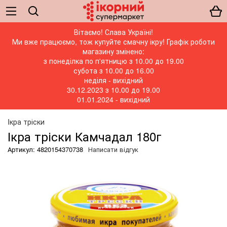
Вітаємо! Слава Україні!
Ми вже працюємо, тож купуйте смачну ікру! Графік роботи
магазину змінено:
з понеділка по п'ятницю з 10.00 до 19.00
субота з 10.00 до 16.00
неділя - вихідний
30.12.2023 з 10.00 до 19.00
01.01.2024 - вихідний
Iкра тріски
Ікра тріски Камчадал 180г
Артикул: 4820154370738
Написати відгук