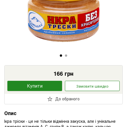
166
грн
Купити
Замовити швидко
До обраного
Опис
Ікра тріски - це не тільки відмінна закуска, але і унікальне
джерело вітамінів А, С, групи В, а також калію, кальцію,