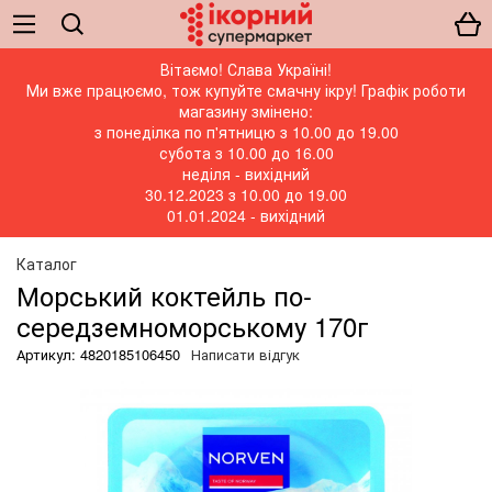
Вітаємо! Слава Україні!
Ми вже працюємо, тож купуйте смачну ікру! Графік роботи
магазину змінено:
з понеділка по п'ятницю з 10.00 до 19.00
субота з 10.00 до 16.00
неділя - вихідний
30.12.2023 з 10.00 до 19.00
01.01.2024 - вихідний
Каталог
Морський коктейль по-
середземноморському 170г
Артикул: 4820185106450
Написати відгук