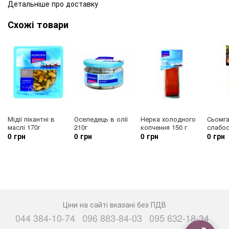
Детальніше про доставку
Схожі товари
Мідії пікантні в
Оселедець в олії
Нерка холодного
Сьомг
маслі 170г
210г
копчення 150 г
слабос
0 грн
0 грн
0 грн
0 грн
Ціни на сайті вказані без ПДВ
044 384-10-74
096 883-84-03
095 632-18-34