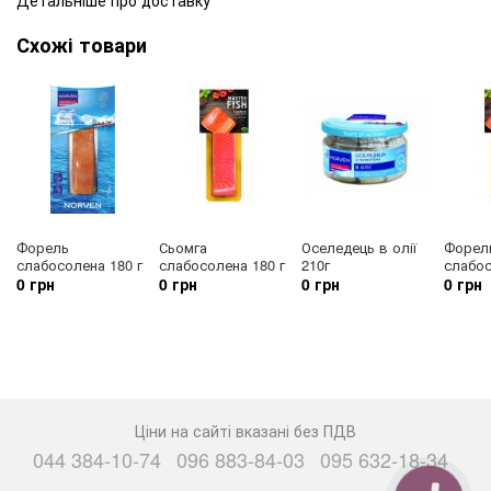
Схожі товари
Форель
Сьомга
Оселедець в олії
Форел
слабосолена 180 г
слабосолена 180 г
210г
слабос
0 грн
0 грн
0 грн
0 грн
Ціни на сайті вказані без ПДВ
044 384-10-74
096 883-84-03
095 632-18-34