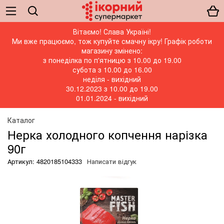
Вітаємо! Слава Україні!
Ми вже працюємо, тож купуйте смачну ікру! Графік роботи
магазину змінено:
з понеділка по п'ятницю з 10.00 до 19.00
субота з 10.00 до 16.00
неділя - вихідний
30.12.2023 з 10.00 до 19.00
01.01.2024 - вихідний
Каталог
Нерка холодного копчення нарізка
90г
Артикул: 4820185104333
Написати відгук