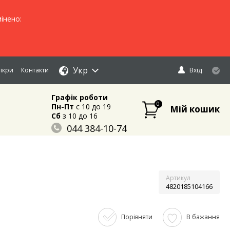
інено:
Укр
ікри
Контакти
Вхід
Графік роботи
0
Пн-Пт
c 10 до 19
Мій кошик
Сб
з 10 до 16
044 384-10-74
096 883-84-03
095 632-18-34
Артикул
4820185104166
Порівняти
В бажання