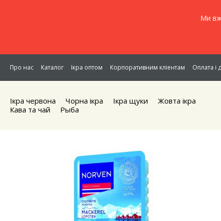
Ми вж
Про нас
Каталог
Ікра оптом
Корпоративним кліентам
Оплата і 
Ікра червона
Чорна iкра
Iкра щуки
Жовта iкра
Кава та чай
Рыба