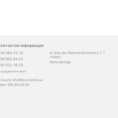
Контактна інформація
044 384-10-74
м. Київ, вул. Миколи Василенка, 7, 1
поверх
096 883-84-03
Мапа проїзду
095 632-18-34
ередзвонити вам?
Е-пошта:
info@ikra-market.ua
iber:
096 434-40-40