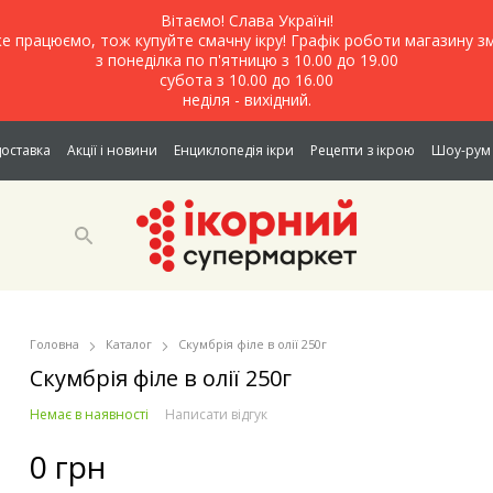
Вітаємо! Слава Україні!
е працюємо, тож купуйте смачну ікру! Графік роботи магазину зм
з понеділка по п'ятницю з 10.00 до 19.00
субота з 10.00 до 16.00
неділя - вихідний.
доставка
Акції і новини
Енциклопедія ікри
Рецепти з ікрою
Шоу-рум 
Головна
Каталог
Скумбрія філе в олії 250г
Скумбрія філе в олії 250г
Немає в наявності
Написати відгук
0 грн