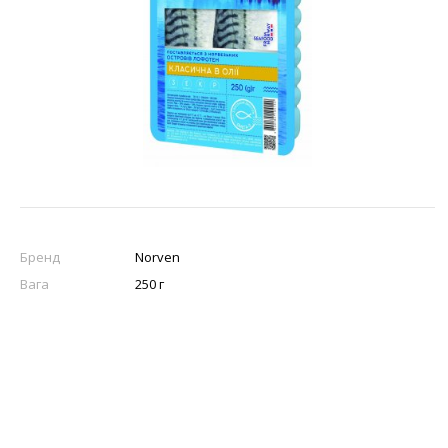
Бренд
Norven
Вага
250 г