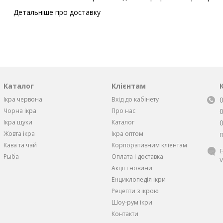
Детальніше про доставку
Каталог
Клієнтам
Ікра червона
Вхід до кабінету
Чорна iкра
Про нас
Iкра щуки
Каталог
Жовта iкра
Ікра оптом
П
Кава та чай
Корпоративним кліентам
Рыба
Оплата і доставка
V
Акції і новини
Енциклопедія ікри
Рецепти з ікрою
Шоу-рум ікри
Контакти