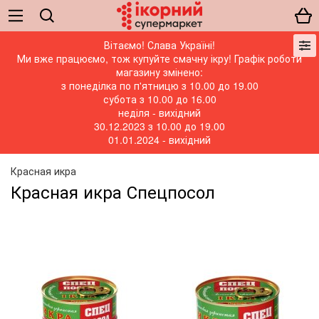
Вітаємо! Слава Україні!
Ми вже працюємо, тож купуйте смачну ікру! Графік роботи
магазину змінено:
з понеділка по п'ятницю з 10.00 до 19.00
субота з 10.00 до 16.00
неділя - вихідний
30.12.2023 з 10.00 до 19.00
01.01.2024 - вихідний
Красная икра
Красная икра Спецпосол