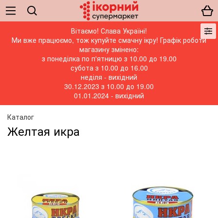
Вітаємо! Слава Україні!
Ми вже працюємо, тож купуйте смачну ікру! Графік роботи
магазину змінено:
з понеділка по п'ятницю з 10.00 до 19.00
субота з 10.00 до 16.00
неділя - вихідний
30.12.2023 з 10.00 до 19.00
01.01.2024 - вихідний
Каталог
Желтая икра