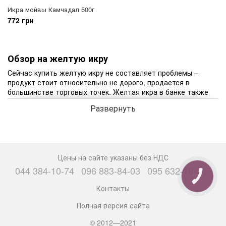
Икра мойвы Камчадал 500г
772 грн
Обзор на желтую икру
Сейчас купить желтую икру не составляет проблемы –
продукт стоит относительно не дорого, продается в
большинстве торговых точек. Желтая икра в банке также
называется частиковой, обладает желтоватым оттенком,
Развернуть
зернистостью. Продукт является таким же полезным, как и
красная или
черная икра
. Желтая икра, цена на которую
значительно ниже, имеет уникальные питательные
свойства и прекрасный вкус.
Цены на сайте указаны без НДС
Наиболее распространенными видами частикового
044 384-10-74
096 883-84-03
095 632-18-34
морепродукта считаются
икра минтая
, мойвы, сайды и
КНОПКА
трески. Реже встречается икра воблы, лещей, судака.
СВЯЗИ
Контакты
Промышленное производство предполагает протирание
добытого деликатеса с помощью сита, после его
Полная версия сайта
засаливания. Получается готовая пробойная икра.
© 2012—2021