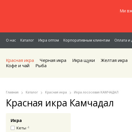
Ми вж
О нас
Каталог
Икра оптом
Корпоративным клиентам
Оплата и 
Красная икра
Черная икра
Икра щуки
Желтая икра
Кофе и чай
Рыба
Главная
Каталог
Красная икра
Икра лососевая КАМЧАДАЛ
Красная икра Камчадал
Икра
Кеты
4