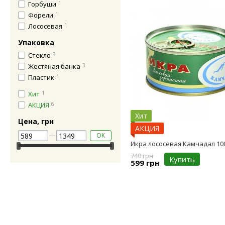
Горбуши
1
Форели
1
Лососевая
1
Упаковка
Стекло
3
Жестяная банка
3
Пластик
1
Хит
1
АКЦИЯ
6
Хит
Цена, грн
АКЦИЯ
OK
Икра лососевая Камчадал 10
740 грн
Купить
599 грн