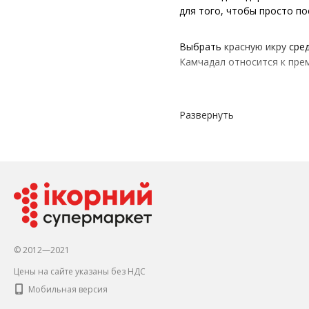
для того, чтобы просто по
Выбрать
красную икру
сред
Камчадал относится к пре
Обзор на икру
Развернуть
Икра лосося Камчадал про
Украине. Благодаря строго
Нежные, яркие и упругие и
Фасуется деликатес в упак
© 2012—2021
стеклянные баночки – 90
Цены на сайте указаны без НДС
жестяная банка с евро 
Мобильная версия
пластиковая упаковка д