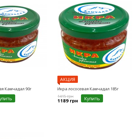
АКЦИЯ
ая Камчадал 90г
Икра лососевая Камчадал 185г
1415 грн
упить
Купить
1189 грн