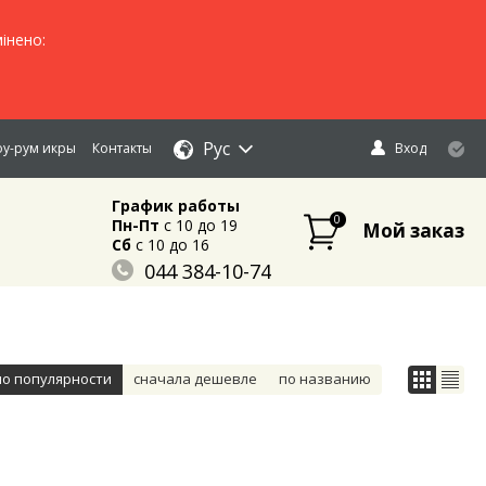
інено:
Рус
у-рум икры
Контакты
Вход
График работы
0
Пн-Пт
c 10 до 19
Мой заказ
Сб
c 10 до 16
044 384-10-74
096 883-84-03
095 632-18-34
по популярности
сначала дешевле
по названию