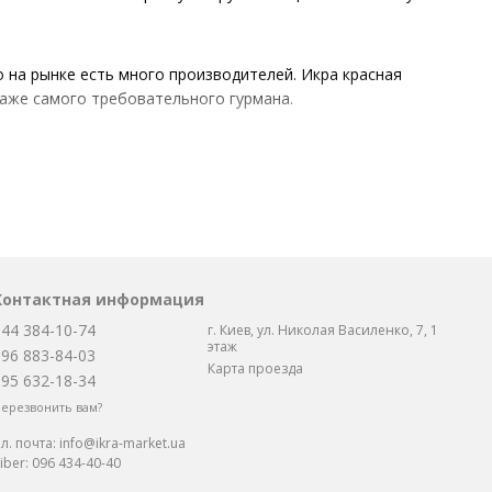
о на рынке есть много производителей. Икра красная
даже самого требовательного гурмана.
 традиционная икра из Камчатки, которую производят в
чается по-настоящему премиум качества.
Контактная информация
 яркий морской, немного солоноватый вкус.
044 384-10-74
г. Киев, ул. Николая Василенко, 7, 1
этаж
096 883-84-03
Карта проезда
095 632-18-34
ерезвонить вам?
л. почта:
info@ikra-market.ua
iber:
096 434-40-40