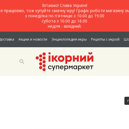
Вітаємо! Слава Україні!
е працюємо, тож купуйте смачну ікру! Графік роботи магазину зм
з понеділка по п'ятницю з 10.00 до 19.00
субота з 10.00 до 16.00
неділя - вихідний.
доставка
Акции и новости
Энциклопедия икры
Рецепты с икрой
Шо