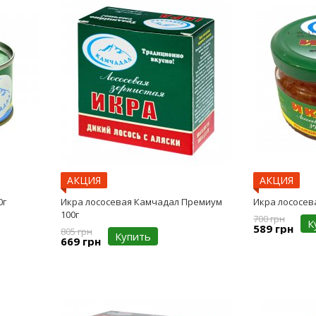
АКЦИЯ
АКЦИЯ
0г
Икра лососевая Камчадал Премиум
Икра лососев
100г
700 грн
К
589 грн
805 грн
Купить
669 грн