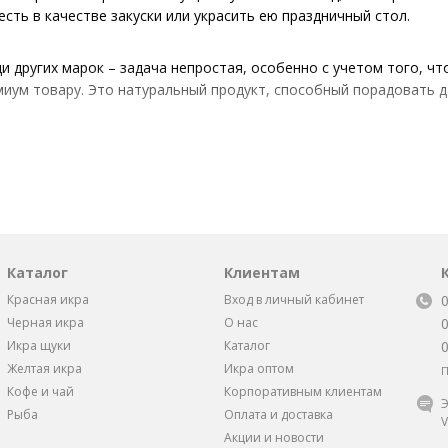
есть в качестве закуски или украсить ею праздничный стол.
и других марок – задача непростая, особенно с учетом того, чт
миум товару. Это натуральный продукт, способный порадовать 
 Камчадал
изводится на самом современном предприятии. Это вкуснейшая,
му контролю качества и оригинальной рецептуре, продукт полу
Каталог
Клиентам
кринки выглядят, как небольшие бусинки. Они имеют приятный и
Красная икра
Вход в личный кабинет
Черная икра
О нас
Икра щуки
Каталог
овки разных размеров и материалов:
Желтая икра
Икра оптом
П
 и 185 грамм;
Кофе и чай
Корпоративным клиентам
Э
ключом – 120 грамм;
Рыба
Оплата и доставка
V
ля большой компании – 300 грамм.
Акции и новости