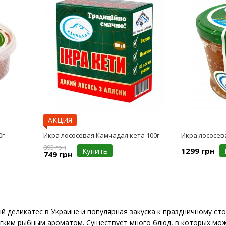
АКЦИЯ
0г
Икра лососевая Камчадал кета 100г
Икра лососев
895 грн
Купить
1299 грн
749 грн
й деликатес в Украине и популярная закуска к праздничному ст
ягким рыбным ароматом. Существует много блюд, в которых мож