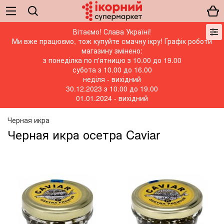
Вітаємо! Слава Україні!
Ми вже працюємо, тож купуйте смачну ікру! Графік роботи
магазину змінено:
з понеділка по п'ятницю з 10.00 до 19.00
субота з 10.00 до 16.00
неділя - вихідний
30.12.2023 з 10.00 до 19.00
01.01.2024 - вихідний
Черная икра
Черная икра осетра Caviar