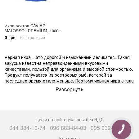
Икра осетра CAVIAR
MALOSSOL PREMIUM, 1000 г
0 грн
Нет в наличии
Черная икра – это дорогой и изысканный деликатес. Такая
закуска известна непревзойденными вкусовыми
качествами, пользой для организма и высокой стоимостью.
Продукт получается из осетровых рыб, которой за
последнее время стало меньше. Поэтому черная икра стала
дефицитным и редко встречающимся продуктом.
Развернуть
Часто на рынке покупают поддельную перекрашенную
щучью под видом черной. Также, есть риск приобрести
несвежий продукт и получить сильнейшее отравления.
Чтобы этого не произошло, выбирать нужно только
Цены на сайте указаны без НДС
проверенных производителей. Икра осетра Caviar уже давно
044 384-10-74
096 883-84-03
095 632-18-34
занимает лидирующие позиции на рынке и славится своей
КНОПКА
СВЯЗИ
натуральностью.
Контакты