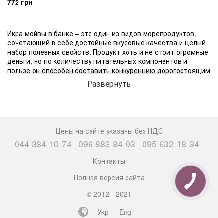
772 грн
Икра мойвы в банке – это один из видов морепродуктов,
сочетающий в себе достойные вкусовые качества и целый
набор полезных свойств. Продукт хоть и не стоит огромные
деньги, но по количеству питательных компонентов и
пользе он способен составить конкуренцию дорогостоящим
красной и черной икре.
Развернуть
Икра мойвы достаточно мелкая и с плотной консистенцией.
Особенностью икры является яркий необычный вкус, из-за
этого в нее добавляют соевое масло, копченую рыбу,
майонез, специи. Но, тем не менее, представленный
Цены на сайте указаны без НДС
продукт очень популярен, и его потребляют в пищу люди с
044 384-10-74
096 883-84-03
095 632-18-34
разным достатком. Главным преимуществом икры мойвы
является ее невысокая стоимость, поэтому есть ее можно
Контакты
регулярно, а не только на праздники.
Полная версия сайта
Обзор на икру мойвы
© 2012—2021
Укр
Eng
Икра мойвы, как и сама рыба, ценится в первую очередь за