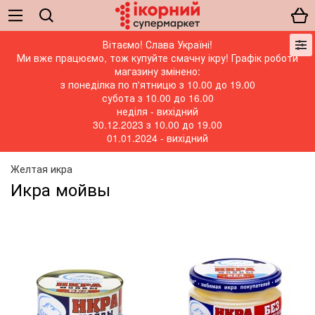
Вітаємо! Слава Україні!
Ми вже працюємо, тож купуйте смачну ікру! Графік роботи
магазину змінено:
з понеділка по п'ятницю з 10.00 до 19.00
субота з 10.00 до 16.00
неділя - вихідний
30.12.2023 з 10.00 до 19.00
01.01.2024 - вихідний
Желтая икра
Икра мойвы