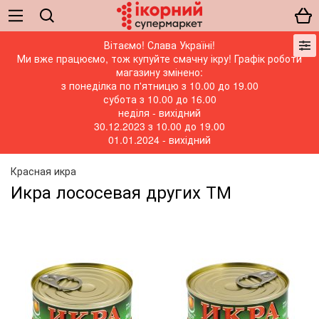
Вітаємо! Слава Україні!
Ми вже працюємо, тож купуйте смачну ікру! Графік роботи
магазину змінено:
з понеділка по п'ятницю з 10.00 до 19.00
субота з 10.00 до 16.00
неділя - вихідний
30.12.2023 з 10.00 до 19.00
01.01.2024 - вихідний
Красная икра
Икра лососевая других ТМ