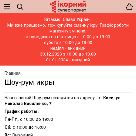
Вітаємо! Слава Україні!
Ми вже працюємо, тож купуйте смачну ікру! Графік роботи
магазину змінено:
з понеділка по п'ятницю з 10.00 до 19.00
субота з 10.00 до 16.00
неділя - вихідний
30.12.2023 з 10.00 до 19.00
01.01.2024 - вихідний
Главная
Шоу-рум икры
Наш главный Шоу-рум находится по адресу -
г. Киев, ул.
Николая Василенко, 7
График работы:
Пн-Пт:
с 10:00 до 19:00
Сб:
с 10:00 до 16:00
Вс:
Выходной