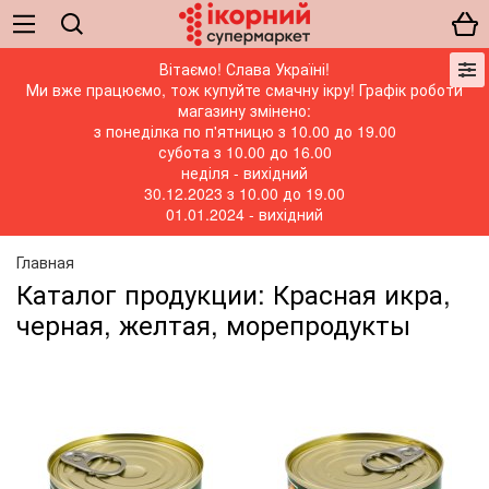
Вітаємо! Слава Україні!
Ми вже працюємо, тож купуйте смачну ікру! Графік роботи
магазину змінено:
з понеділка по п'ятницю з 10.00 до 19.00
субота з 10.00 до 16.00
неділя - вихідний
30.12.2023 з 10.00 до 19.00
01.01.2024 - вихідний
Главная
Каталог продукции: Красная икра,
черная, желтая, морепродукты