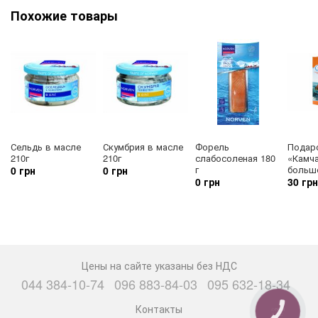
Похожие товары
Сельдь в масле
Скумбрия в масле
Форель
Подар
210г
210г
слабосоленая 180
«Камч
г
больш
0 грн
0 грн
0 грн
30 грн
Цены на сайте указаны без НДС
044 384-10-74
096 883-84-03
095 632-18-34
Контакты
КНОПКА
СВЯЗИ