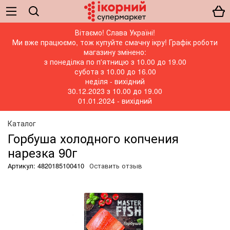
Вітаємо! Слава Україні!
Ми вже працюємо, тож купуйте смачну ікру! Графік роботи
магазину змінено:
з понеділка по п'ятницю з 10.00 до 19.00
субота з 10.00 до 16.00
неділя - вихідний
30.12.2023 з 10.00 до 19.00
01.01.2024 - вихідний
Каталог
Горбуша холодного копчения
нарезка 90г
Артикул: 4820185100410
Оставить отзыв