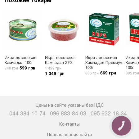
Икра лососевая
Икра лососевая
Икра лососевая
Икра 
Камчадал 100г
Камчадал 270г
Камчадал Премиум
Камчад
100г
100г
599 грн
740 грн
1 499 грн
669 грн
1 349 грн
805 грн
895 грн
Цены на сайте указаны без НДС
044 384-10-74
096 883-84-03
095 632-18-34
Контакты
КНОПКА
СВЯЗИ
Полная версия сайта