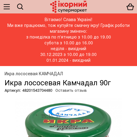
Вітаємо! Слава Україні!
Ми вже працюємо, тож купуйте смачну ікру! Графік роботи
магазину змінено:
з понеділка по п'ятницю з 10.00 до 19.00
субота з 10.00 до 16.00
неділя - вихідний
30.12.2023 з 10.00 до 19.00
01.01.2024 - вихідний
Икра лососевая КАМЧАДАЛ
Икра лососевая Камчадал 90г
Артикул: 48201543704480
Оставить отзыв