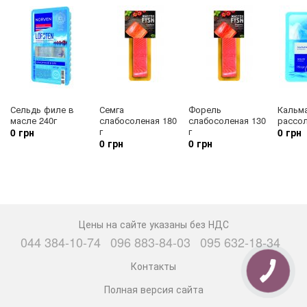
Сельдь филе в
Семга
Форель
Кальм
масле 240г
слабосоленая 180
слабосоленая 130
рассол
г
г
0 грн
0 грн
0 грн
0 грн
Цены на сайте указаны без НДС
044 384-10-74
096 883-84-03
095 632-18-34
Контакты
Полная версия сайта