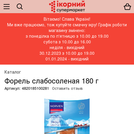
Вітаємо! Слава Україні!
Ми вже працюємо, тож купуйте смачну ікру! Графік роботи
магазину змінено:
з понеділка по п'ятницю з 10.00 до 19.00
субота з 10.00 до 16.00
неділя - вихідний
30.12.2023 з 10.00 до 19.00
01.01.2024 - вихідний
Каталог
Форель слабосоленая 180 г
Артикул: 4820185100281
Оставить отзыв