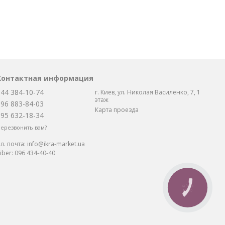
Контактная информация
044 384-10-74
г. Киев, ул. Николая Василенко, 7, 1
этаж
096 883-84-03
Карта проезда
095 632-18-34
ерезвонить вам?
л. почта:
info@ikra-market.ua
iber:
096 434-40-40
КНОПКА
СВЯЗИ