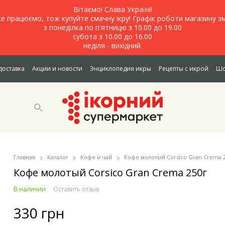
Вітаємо! Слава Україні!
е працюємо, тож купуйте смачну ікру! Графік роботи магазину зм
з понеділка по п'ятницю з 10.00 до 19.00
субота з 10.00 до 16.00
неділя - вихідний.
доставка
Акции и новости
Энциклопедия икры
Рецепты с икрой
Шо
Главная
Каталог
Кофе и чай
Кофе молотый Corsico Gran Crema 
Кофе молотый Corsico Gran Crema 250г
В наличии
Оставить отзыв
330 грн