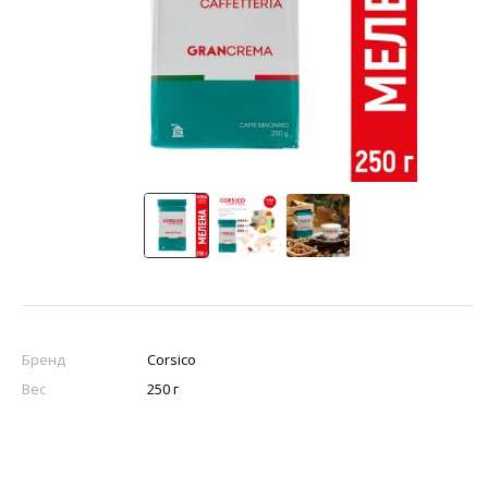
Бренд
Corsico
Вес
250 г