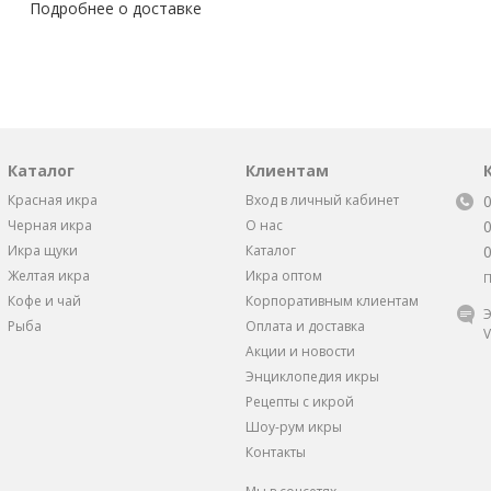
Подробнее о доставке
Каталог
Клиентам
Красная икра
Вход в личный кабинет
Черная икра
О нас
Икра щуки
Каталог
Желтая икра
Икра оптом
П
Кофе и чай
Корпоративным клиентам
Э
Рыба
Оплата и доставка
V
Акции и новости
Энциклопедия икры
Рецепты с икрой
Шоу-рум икры
Контакты