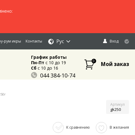
інено:
Рус
у-рум икры
Контакты
Вход
График работы
0
Пн-Пт
c 10 до 19
Мой заказ
Сб
c 10 до 16
044 384-10-74
096 883-84-03
095 632-18-34
250г
Артикул
gk250
К сравнению
В желания