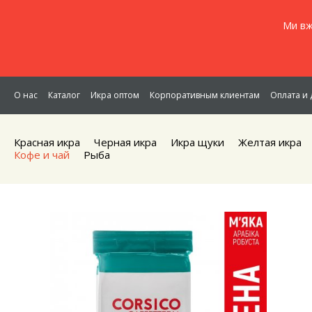
Ми вж
О нас
Каталог
Икра оптом
Корпоративным клиентам
Оплата и 
Красная икра
Черная икра
Икра щуки
Желтая икра
Кофе и чай
Рыба