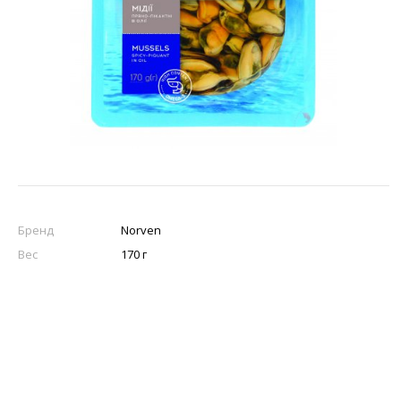
Бренд
Norven
Вес
170 г