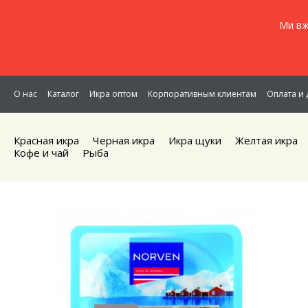
Ми вж
О нас
Каталог
Икра оптом
Корпоративным клиентам
Оплата и 
Красная икра
Черная икра
Икра щуки
Желтая икра
Кофе и чай
Рыба