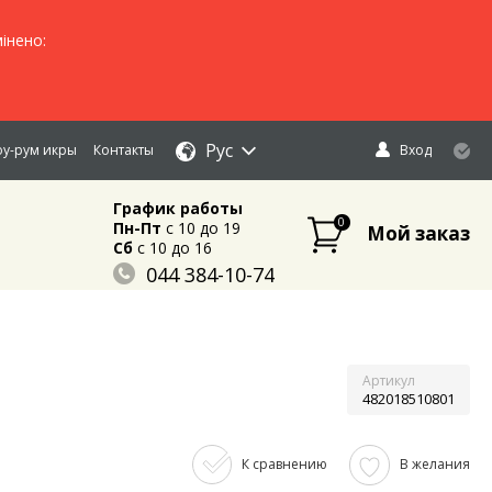
інено:
Рус
у-рум икры
Контакты
Вход
График работы
0
Пн-Пт
c 10 до 19
Мой заказ
Сб
c 10 до 16
044 384-10-74
096 883-84-03
095 632-18-34
Артикул
482018510801
К сравнению
В желания