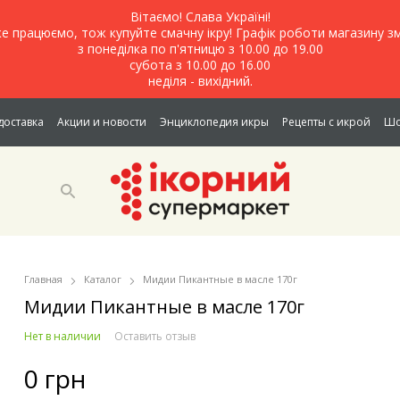
Вітаємо! Слава Україні!
е працюємо, тож купуйте смачну ікру! Графік роботи магазину зм
з понеділка по п'ятницю з 10.00 до 19.00
субота з 10.00 до 16.00
неділя - вихідний.
доставка
Акции и новости
Энциклопедия икры
Рецепты с икрой
Шо
Главная
Каталог
Мидии Пикантные в масле 170г
Мидии Пикантные в масле 170г
Нет в наличии
Оставить отзыв
0 грн