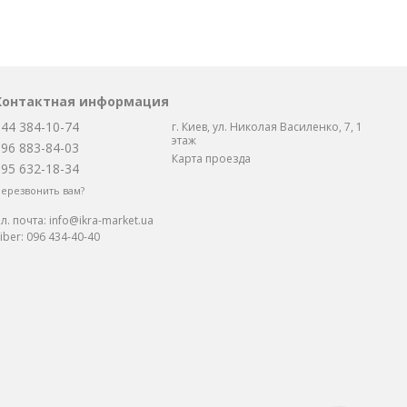
Контактная информация
044 384-10-74
г. Киев, ул. Николая Василенко, 7, 1
этаж
096 883-84-03
Карта проезда
095 632-18-34
ерезвонить вам?
л. почта:
info@ikra-market.ua
iber:
096 434-40-40