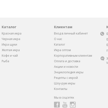
Каталог
Клиентам
Красная икра
Вход в личный кабинет
Черная икра
О нас
Икра щуки
Каталог
Желтая икра
Икра оптом
П
Кофе и чай
Корпоративным клиентам
Э
Рыба
Оплата и доставка
V
Акции и новости
Энциклопедия икры
Рецепты с икрой
Шоу-рум икры
Контакты
Мы в соцсетях