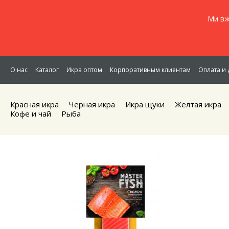
Ми вж
О нас
Каталог
Икра оптом
Корпоративным клиентам
Оплата и 
Красная икра
Черная икра
Икра щуки
Желтая икра
Кофе и чай
Рыба