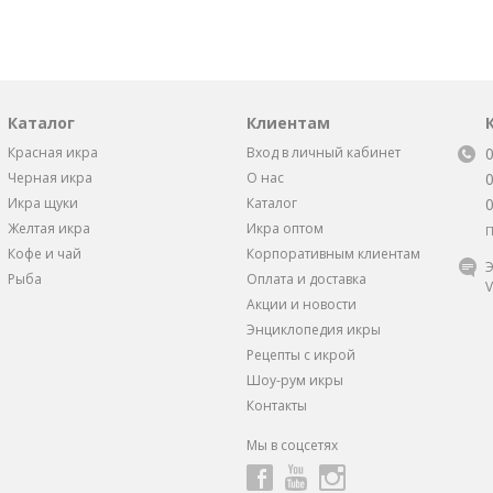
Каталог
Клиентам
Красная икра
Вход в личный кабинет
Черная икра
О нас
Икра щуки
Каталог
Желтая икра
Икра оптом
П
Кофе и чай
Корпоративным клиентам
Э
Рыба
Оплата и доставка
V
Акции и новости
Энциклопедия икры
Рецепты с икрой
Шоу-рум икры
Контакты
Мы в соцсетях