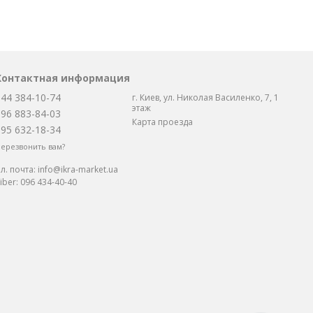
Контактная информация
044 384-10-74
г. Киев, ул. Николая Василенко, 7, 1
этаж
096 883-84-03
Карта проезда
095 632-18-34
ерезвонить вам?
л. почта:
info@ikra-market.ua
iber:
096 434-40-40