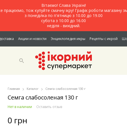
Вітаємо! Слава Україні!
е працюємо, тож купуйте смачну ікру! Графік роботи магазину зм
з понеділка по п'ятницю з 10.00 до 19.00
субота з 10.00 до 16.00
неділя - вихідний.
доставка
Акции и новости
Энциклопедия икры
Рецепты с икрой
Шо
Главная
Каталог
Семга слабосоленая 130 г
Семга слабосоленая 130 г
Нет в наличии
Оставить отзыв
0 грн