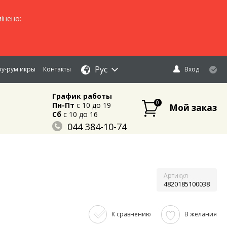
інено:
Рус
у-рум икры
Контакты
Вход
График работы
0
Пн-Пт
c 10 до 19
Мой заказ
Сб
c 10 до 16
044 384-10-74
096 883-84-03
095 632-18-34
Артикул
4820185100038
К сравнению
В желания