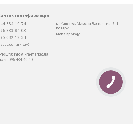
Контактна інформація
044 384-10-74
м. Київ, вул. Миколи Василенка, 7, 1
поверх
096 883-84-03
Мапа проїзду
095 632-18-34
ередзвонити вам?
Е-пошта:
info@ikra-market.ua
iber:
096 434-40-40
КНОПКА
ЗВ'ЯЗКУ