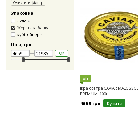
Очистити фільтр
Упаковка
Скло
2
Жерстяна банка
3
кубітейнер
2
Ціна, грн
ОК
Хіт
Ікра осетра CAVIAR MALOSSO
PREMIUM, 100г
4659 грн
Купити