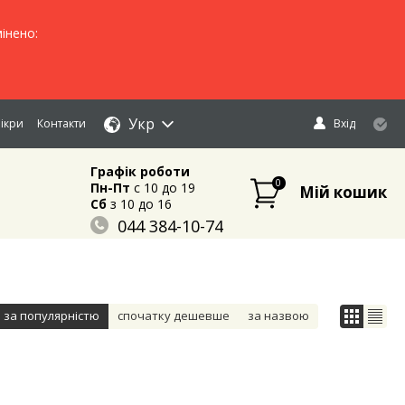
інено:
Укр
ікри
Контакти
Вхід
Графік роботи
0
Пн-Пт
c 10 до 19
Мій кошик
Сб
з 10 до 16
044 384-10-74
096 883-84-03
095 632-18-34
за популярністю
спочатку дешевше
за назвою