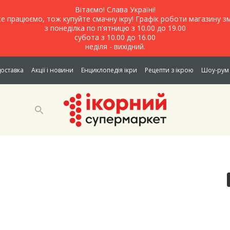
Вітаємо! Слава Україні!
е працюємо, тож купуйте смачну ікру! Графік роботи магазину зм
з понеділка по п'ятницю з 10.00 до 19.00
субота з 10.00 до 16.00
неділя - вихідний.
доставка
Акції і новини
Енциклопедія ікри
Рецепти з ікрою
Шоу-рум 