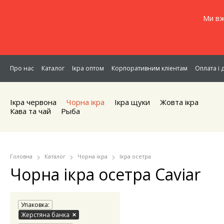
Ми вж
Про нас
Каталог
Ікра оптом
Корпоративним кліентам
Оплата і 
Ікра червона
Чорна iкра
Iкра щуки
Жовта iкра
Кава та чай
Рыба
Головна
Каталог
Чорна iкра
Iкра осетра
Чорна ікра осетра Caviar
Упаковка:
Жерстяна банка