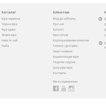
Каталог
Клієнтам
Ікра червона
Вхід до кабінету
Чорна iкра
Про нас
Iкра щуки
Каталог
Жовта iкра
Ікра оптом
П
Кава та чай
Корпоративним кліентам
Рыба
Оплата і доставка
V
Акції і новини
Енциклопедія ікри
Рецепти з ікрою
Шоу-рум ікри
Контакти
Ми в соцмережах