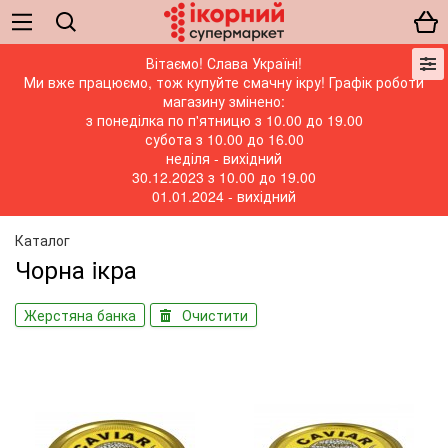
Вітаємо! Слава Україні!
Ми вже працюємо, тож купуйте смачну ікру! Графік роботи
магазину змінено:
з понеділка по п'ятницю з 10.00 до 19.00
субота з 10.00 до 16.00
неділя - вихідний
30.12.2023 з 10.00 до 19.00
01.01.2024 - вихідний
Каталог
Чорна iкра
Жерстяна банка
Очистити