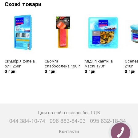
Схожі товари
Скумбрія філе в
Сьомга
Мідії пікантні в
Оселед
олії 250г
слабосолена 130 г
маслі 170г
210г
0 грн
0 грн
0 грн
0 грн
Ціни на сайті вказані без ПДВ
044 384-10-74
096 883-84-03
095 632-18-34
Контакти