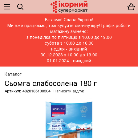
Вітаємо! Слава Україні!
Ми вже працюємо, тож купуйте смачну ікру! Графік роботи
магазину змінено:
з понеділка по п'ятницю з 10.00 до 19.00
субота з 10.00 до 16.00
неділя - вихідний
30.12.2023 з 10.00 до 19.00
01.01.2024 - вихідний
Каталог
Сьомга слабосолена 180 г
Артикул: 4820185100304
Написати відгук